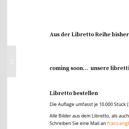
Aus der Libretto Reihe bishe
Sternzeichen – socially
responsible ein Gruß
oder Geschenk an Ihre
coming soon… unsere libretti
L...
Libretto bestellen
Die Auflage umfasst je 10.000 Stück (
Alle Bilder aus dem Libretto, als au
Schreiben Sie eine Mail an
franz.eng